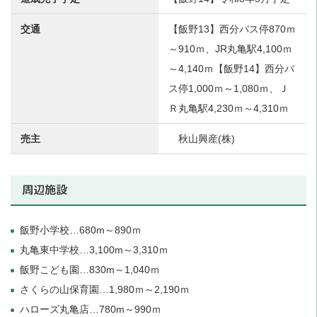
交通
【飯野13】西分バス停870ｍ
～910ｍ、JR丸亀駅4,100ｍ
～4,140ｍ【飯野14】西分バ
ス停1,000ｍ～1,080ｍ、Ｊ
Ｒ丸亀駅4,230ｍ～4,310ｍ
売主
秋山興産(株)
周辺施設
飯野小学校…680m～890ｍ
丸亀東中学校…3,100m～3,310ｍ
飯野こども園…830m～1,040ｍ
さくらの山保育園…1,980ｍ～2,190ｍ
ハローズ丸亀店…780m～990ｍ