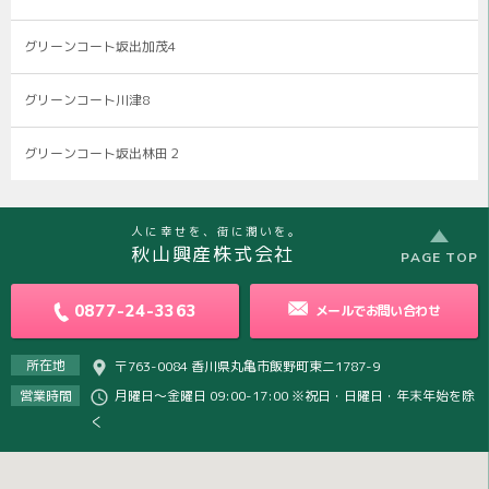
グリーンコート坂出加茂4
グリーンコート川津8
グリーンコート坂出林田２
人に幸せを、街に潤いを。
秋山興産株式会社
PAGE TOP
0877-24-3363
メールで
お問い合わせ
所在地
〒763-0084 香川県丸亀市飯野町東二1787-9
営業時間
月曜日～金曜日 09:00-17:00 ※祝日・日曜日・年末年始を除
く