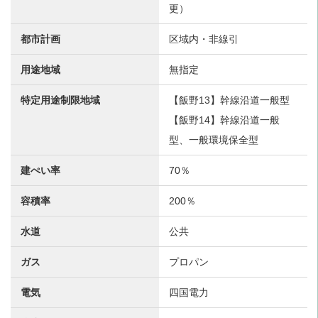
更）
都市計画
区域内・非線引
用途地域
無指定
特定用途制限地域
【飯野13】幹線沿道一般型
【飯野14】幹線沿道一般
型、一般環境保全型
建ぺい率
70％
容積率
200％
水道
公共
ガス
プロパン
電気
四国電力