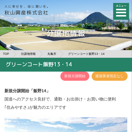
メニュー
人に幸せを、街に潤いを。
秋山興産株式会社
分譲地情報
TOP
分譲地情報
丸亀市
グリーンコート飯野13・14
グリーンコート飯野13・14
新規分譲開始
建築業者指定なし
新規分譲開始「飯野14」
国道へのアクセス良好で、通勤・お出掛け・お買い物に便利
｢住みやすさ｣が魅力のエリアです