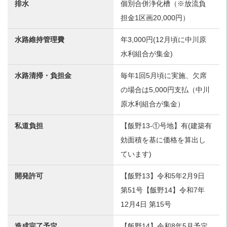
排水
個別合併浄化槽（※放流負
担金1区画20,000円）
水路維持管理費
年3,000円(12月頃に中川原
水利組合が集金)
水路清掃・負担金
毎年1回5月頃に実施、欠席
の場合は5,000円支払（中川
原水利組合が集金）
私道負担
【飯野13-①号地】有(建築有
効面積を基に価格を算出し
ています)
開発許可
【飯野13】令和5年2月9日
第51号【飯野14】令和7年
12月4日 第15号
造成完了予定
【飯野14】令和8年5月予定