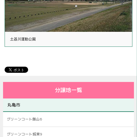
土器川運動公園
分譲地一覧
丸亀市
グリーンコート飯山6
グリーンコート城東9