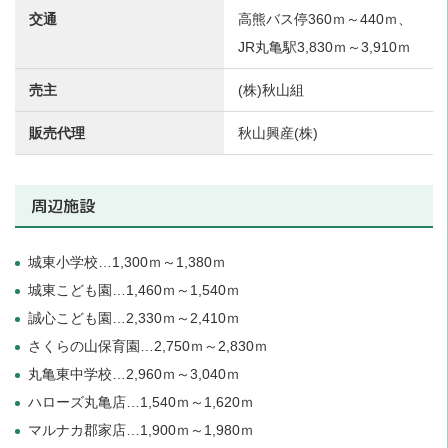
交通
高熊バス停360ｍ～440ｍ、
JR丸亀駅3,830ｍ～3,910ｍ
売主
(株)秋山組
販売代理
秋山興産(株)
周辺施設
城東小学校…1,300ｍ～1,380ｍ
城東こども園…1,460ｍ～1,540ｍ
誠心こども園…2,330ｍ～2,410ｍ
さくらの山保育園…2,750ｍ～2,830ｍ
丸亀東中学校…2,960ｍ～3,040ｍ
ハローズ丸亀店…1,540ｍ～1,620ｍ
マルナカ郡家店…1,900ｍ～1,980ｍ