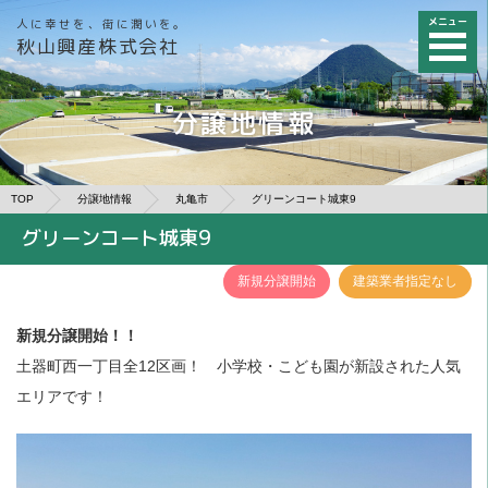
メニュー
人に幸せを、街に潤いを。
秋山興産株式会社
分譲地情報
TOP
分譲地情報
丸亀市
グリーンコート城東9
グリーンコート城東9
新規分譲開始
建築業者指定なし
新規分譲開始！！
土器町西一丁目全12区画！ 小学校・こども園が新設された人気
エリアです！