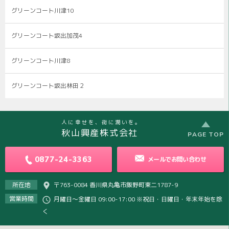
グリーンコート川津10
グリーンコート坂出加茂4
グリーンコート川津8
グリーンコート坂出林田２
人に幸せを、街に潤いを。
秋山興産株式会社
PAGE TOP
0877-24-3363
メールで
お問い合わせ
所在地
〒763-0084 香川県丸亀市飯野町東二1787-9
営業時間
月曜日～金曜日 09:00-17:00 ※祝日・日曜日・年末年始を除
く