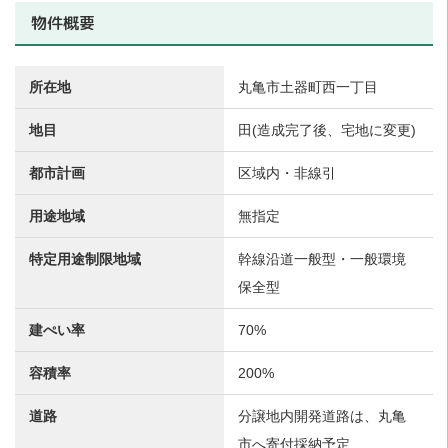
物件概要
所在地
丸亀市土器町西一丁目
地目
田(造成完了後、宅地に変更)
都市計画
区域内・非線引
用途地域
無指定
特定用途制限地域
幹線沿道一般型・一般環境
保全型
建ぺい率
70%
容積率
200%
道路
分譲地内開発道路は、丸亀
市へ寄付採納予定