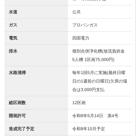
水道
公共
ガス
プロパンガス
電気
四国電力
排水
個別合併浄化槽(放流負担金
5人槽 1区画75,000円)
水路清掃
毎年1回5月に実施(最終日曜
日の1週前の日曜日)欠席の場
合は3,000円支払
総区画数
12区画
開発許可
令和8年5月14日 第4号
造成完了予定
令和8年10月予定