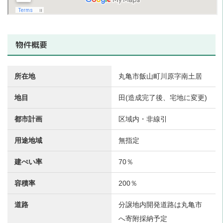
物件概要
所在地
丸亀市飯山町川原字南土居
地目
田(造成完了後、宅地に変更)
都市計画
区域内・非線引
用途地域
無指定
建ぺい率
70％
容積率
200％
道路
分譲地内開発道路は丸亀市
へ寄附採納予定