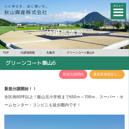
メニュー
人に幸せを、街に潤いを。
秋山興産株式会社
分譲地情報
TOP
分譲地情報
丸亀市
グリーンコート飯山6
グリーンコート飯山6
新規分譲開始
建築業者指定なし
新規分譲開始！！
全区画80坪以上！飯山北小学校まで650ｍ～700ｍ、スーパー・ホ
ームセンター・コンビニも徒歩圏内です！