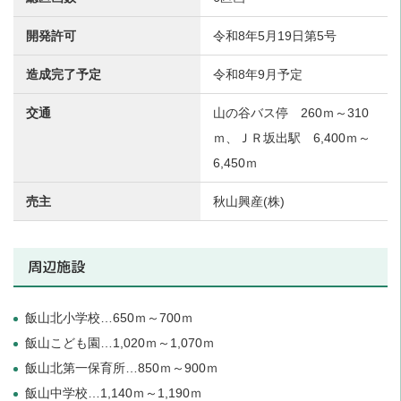
開発許可
令和8年5月19日第5号
造成完了予定
令和8年9月予定
交通
山の谷バス停 260ｍ～310
ｍ、ＪＲ坂出駅 6,400ｍ～
6,450ｍ
売主
秋山興産(株)
周辺施設
飯山北小学校…650ｍ～700ｍ
飯山こども園…1,020ｍ～1,070ｍ
飯山北第一保育所…850ｍ～900ｍ
飯山中学校…1,140ｍ～1,190ｍ