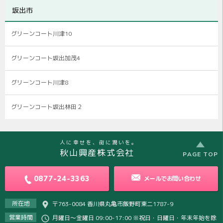
坂出市
グリーンコート川津10
グリーンコート坂出加茂4
グリーンコート川津8
グリーンコート坂出林田２
人に幸せを、街に潤いを。
秋山興産株式会社
PAGE TOP
0877-24-3363
メールで
お問い合わせ
所在地
〒763-0084 香川県丸亀市飯野町東二1787-9
営業時間
月曜日～金曜日 09:00-17:00 ※祝日・日曜日・年末年始を除