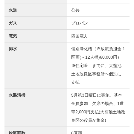
水道
公共
ガス
プロパン
電気
四国電力
排水
個別浄化槽（※放流負担金 1
区画(～12人槽)60,000円）
※住宅着工までに、大窪池
土地改良区事務所へ個別に
支払
水路清掃
5月第3日曜日に実施、基本
全員参加 欠席の場合、1世
帯2,000円支払(大窪池土地改
良区の役員が集金)
総区画数
6区画