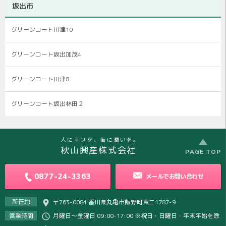
坂出市
グリーンコート川津10
グリーンコート坂出加茂4
グリーンコート川津8
グリーンコート坂出林田２
人に幸せを、街に潤いを。
秋山興産株式会社
PAGE TOP
0877-24-3363
メールで
お問い合わせ
所在地
〒763-0084 香川県丸亀市飯野町東二1787-9
営業時間
月曜日～金曜日 09:00-17:00 ※祝日・日曜日・年末年始を除