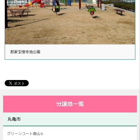
郡家宝憧寺池公園
分譲地一覧
丸亀市
グリーンコート飯山6