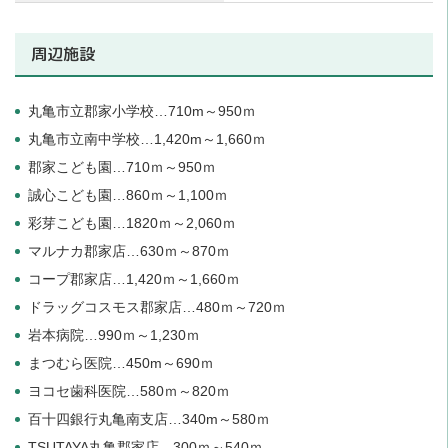
周辺施設
丸亀市立郡家小学校…710m～950ｍ
丸亀市立南中学校…1,420m～1,660ｍ
郡家こども園…710ｍ～950ｍ
誠心こども園…860ｍ～1,100ｍ
彩芽こども園…1820ｍ～2,060ｍ
マルナカ郡家店…630ｍ～870ｍ
コープ郡家店…1,420ｍ～1,660ｍ
ドラッグコスモス郡家店…480ｍ～720ｍ
岩本病院…990ｍ～1,230ｍ
まつむら医院…450m～690ｍ
ヨコセ歯科医院…580ｍ～820ｍ
百十四銀行丸亀南支店…340m～580ｍ
TSUTAYA丸亀郡家店…300ｍ～540ｍ