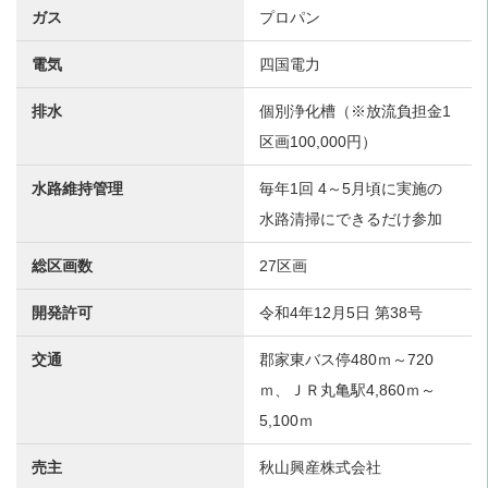
ガス
プロパン
電気
四国電力
排水
個別浄化槽（※放流負担金1
区画100,000円）
水路維持管理
毎年1回 4～5月頃に実施の
水路清掃にできるだけ参加
総区画数
27区画
開発許可
令和4年12月5日 第38号
交通
郡家東バス停480ｍ～720
ｍ、ＪＲ丸亀駅4,860ｍ～
5,100ｍ
売主
秋山興産株式会社