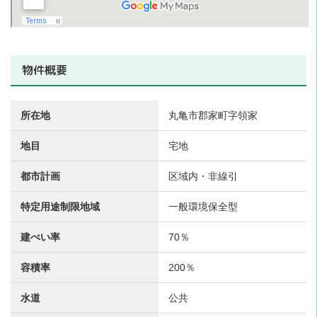
物件概要
所在地
丸亀市郡家町字領家
地目
宅地
都市計画
区域内・非線引
特定用途制限地域
一般環境保全型
建ぺい率
70％
容積率
200％
水道
公共