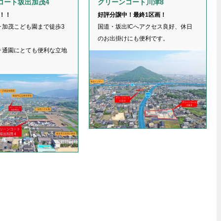
コート坂出加茂4
グリーンコート川津8
！！
好評分譲中！最終1区画！
･加茂こども園まで徒歩3
国道・坂出ICへアクセス良好、休日
のお出掛けにも便利です。
･通園にとても便利な立地