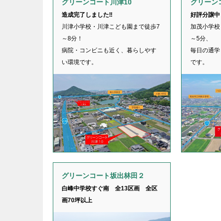
グリーンコート川津10
グリーン
造成完了しました‼
好評分譲中
川津小学校・川津こども園まで徒歩7
加茂小学校
～8分！
～5分、
病院・コンビニも近く、暮らしやす
毎日の通学
い環境です。
です。
グリーンコート坂出林田２
白峰中学校すぐ南 全13区画 全区
画70坪以上