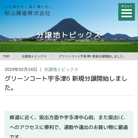
メニュー
人に幸せを、街に潤いを。
秋山興産株式会社
分譲地トピックス
TOP
分譲地トピックス
グリーンコート宇多津6 新規分譲開始しました。
2019年02月14日
｜
分譲地トピックス
グリーンコート宇多津6 新規分譲開始しまし
た。
県道に近く、坂出方面や宇多津中心街、また坂出I.C.
へのアクセスに便利で、通勤や遠出のお買い物に最適
です。